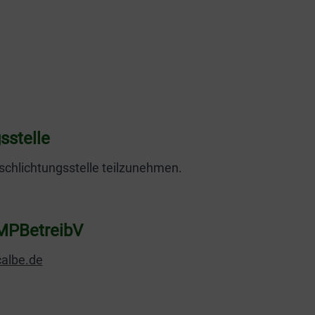
­stelle
rschlichtungsstelle teilzunehmen.
6 MPBetreibV
albe.de